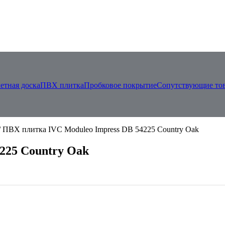
етная доска
ПВХ плитка
Пробковое покрытие
Сопутствующие то
/ ПВХ плитка IVC Moduleo Impress DB 54225 Country Oak
225 Country Oak