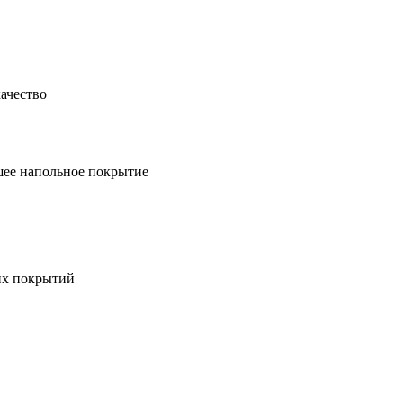
ачество
шее напольное покрытие
их покрытий