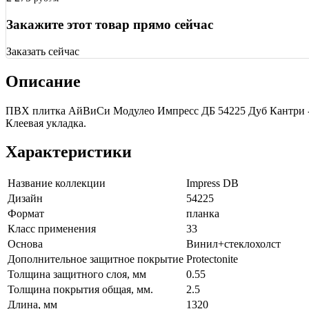
Закажите этот товар прямо сейчас
Заказать сейчас
Описание
ПВХ плитка АйВиСи Модулео Импресс ДБ 54225 Дуб Кантри - 
Клеевая укладка.
Характеристики
Название коллекции
Impress DB
Дизайн
54225
Формат
планка
Класс применения
33
Основа
Винил+стеклохолст
Дополнительное защитное покрытие
Protectonite
Толщина защитного слоя, мм
0.55
Толщина покрытия общая, мм.
2.5
Длина, мм
1320