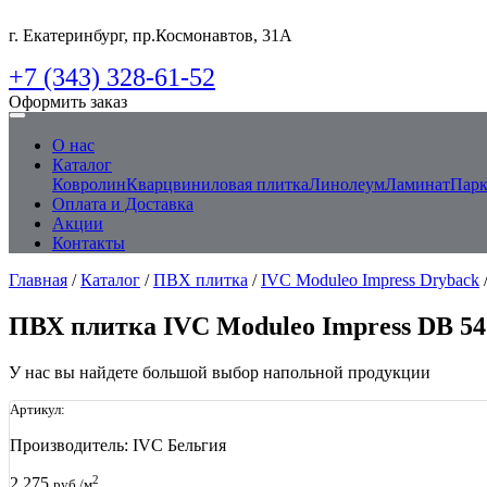
г. Екатеринбург, пр.Космонавтов, 31А
+7 (343) 328-61-52
Оформить заказ
О нас
Каталог
Ковролин
Кварцвиниловая плитка
Линолеум
Ламинат
Парк
Оплата и Доставка
Акции
Контакты
Главная
/
Каталог
/
ПВХ плитка
/
IVC Moduleo Impress Dryback
ПВХ плитка IVC Moduleo Impress DB 54
У нас вы найдете большой выбор напольной продукции
Артикул:
Производитель:
IVC Бельгия
2
2 275
руб./м