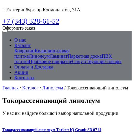
г. Екатеринбург, пр.Космонавтов, 31А
+7 (343) 328-61-52
Оформить заказ
О нас
Каталог
Ковролин
Кварцвиниловая
плитка
Линолеум
Ламинат
Паркетная доска
ПВХ
плитка
Пробковое покрытие
Сопутствующие товары
Оплата и Доставка
Акции
Контакты
Главная
/
Каталог
/
Линолеум
/ Токорассеивающий линолеум
Токорассеивающий линолеум
У нас вы найдете большой выбор напольной продукции
Токорассеивающий линолеум Tarkett IQ Granit SD 0714