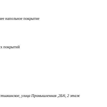
шее напольное покрытие
их покрытий
стьикинское, улица Промышленная ,2Б/6, 2 этаж