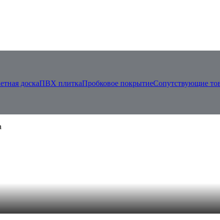
етная доска
ПВХ плитка
Пробковое покрытие
Сопутствующие то
а