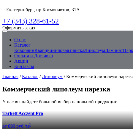
г. Екатеринбург, пр.Космонавтов, 31А
+7 (343) 328-61-52
Оформить заказ
О нас
Каталог
Ковролин
Кварцвиниловая плитка
Линолеум
Ламинат
Парк
Оплата и Доставка
Акции
Контакты
Главная
/
Каталог
/
Линолеум
/ Коммерческий линолеум нарезк
Коммерческий линолеум нарезка
У нас вы найдете большой выбор напольной продукции
Tarkett Acczent Pro
2
от 890 руб./м