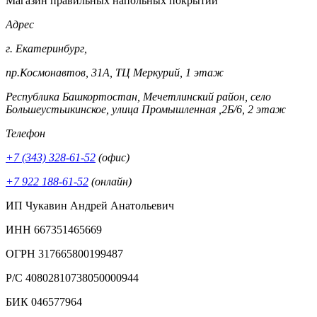
Магазин правильных напольных покрытий
Адрес
г. Екатеринбург,
пр.Космонавтов, 31А, ТЦ Меркурий, 1 этаж
Республика Башкортостан, Мечетлинский район, село
Большеустьикинское, улица Промышленная ,2Б/6, 2 этаж
Телефон
+7 (343) 328-61-52
(офис)
+7 922 188-61-52
(онлайн)
ИП Чукавин Андрей Анатольевич
ИНН 667351465669
ОГРН 317665800199487
Р/С 40802810738050000944
БИК 046577964