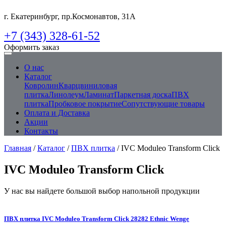
г. Екатеринбург, пр.Космонавтов, 31А
+7 (343) 328-61-52
Оформить заказ
О нас
Каталог
Ковролин
Кварцвиниловая
плитка
Линолеум
Ламинат
Паркетная доска
ПВХ
плитка
Пробковое покрытие
Сопутствующие товары
Оплата и Доставка
Акции
Контакты
Главная
/
Каталог
/
ПВХ плитка
/ IVC Moduleo Transform Click
IVC Moduleo Transform Click
У нас вы найдете большой выбор напольной продукции
ПВХ плитка IVC Moduleo Transform Click 28282 Ethnic Wenge